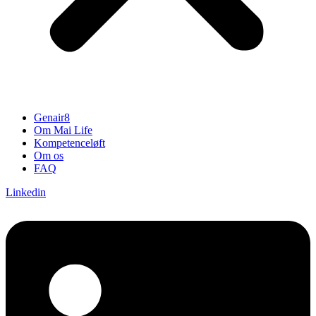
Genair8
Om Mai Life
Kompetenceløft
Om os
FAQ
Linkedin